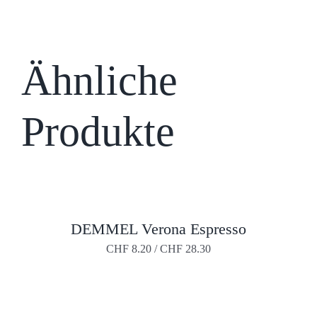
Lungo
Menge
Ähnliche
Produkte
DIESES
DEMMEL Verona Espresso
PRODUKT
WEIST
CHF
8.20
/
CHF
28.30
MEHRERE
VARIANTEN
AUF.
DIE
OPTIONEN
DIESES