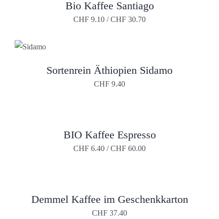
AUF
Bio Kaffee Santiago
DIESES
DER
PRODUKT
CHF
9.10
/
CHF
30.70
PRODUKTSEITE
WEIST
GEWÄHLT
MEHRERE
WERDEN
VARIANTEN
AUF.
DIE
DIESES
Sortenrein Äthiopien Sidamo
OPTIONEN
PRODUKT
KÖNNEN
WEIST
CHF
9.40
AUF
MEHRERE
DER
VARIANTEN
PRODUKTSEITE
AUF.
GEWÄHLT
DIE
WERDEN
OPTIONEN
DIESES
BIO Kaffee Espresso
KÖNNEN
PRODUKT
AUF
WEIST
CHF
6.40
/
CHF
60.00
DER
MEHRERE
PRODUKTSEITE
VARIANTEN
GEWÄHLT
AUF.
WERDEN
DIE
OPTIONEN
Demmel Kaffee im Geschenkkarton
KÖNNEN
AUF
CHF
37.40
DER