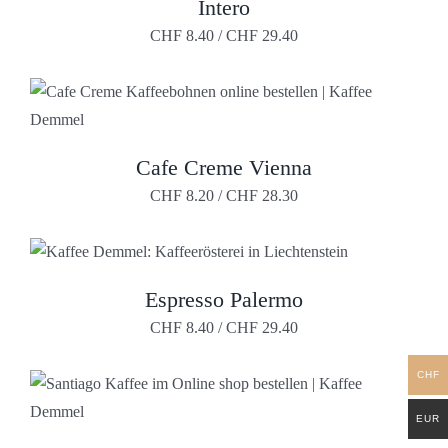
Intero
KÖNNEN
PRODUKT
AUF
WEIST
CHF
8.40
/
CHF
29.40
DER
MEHRERE
PRODUKTSEITE
VARIANTEN
GEWÄHLT
AUF.
WERDEN
DIE
OPTIONEN
KÖNNEN
AUF
Cafe Creme Vienna
DIESES
DER
PRODUKT
CHF
8.20
/
CHF
28.30
PRODUKTSEITE
WEIST
GEWÄHLT
MEHRERE
WERDEN
VARIANTEN
AUF.
DIE
DIESES
Espresso Palermo
OPTIONEN
PRODUKT
KÖNNEN
WEIST
CHF
8.40
/
CHF
29.40
AUF
MEHRERE
DER
VARIANTEN
PRODUKTSEITE
CHF
AUF.
GEWÄHLT
DIE
WERDEN
OPTIONEN
EUR
KÖNNEN