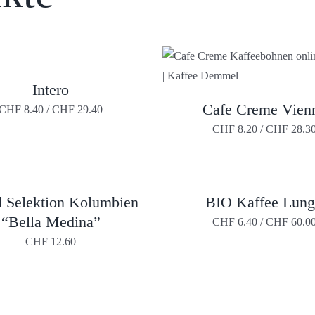
Intero
T
Cafe Creme Vien
CHF
8.40
/
CHF
29.40
DIESES
E
PRODUK
CHF
8.20
/
CHF
28.3
EN
WEIST
MEHRER
VARIANT
N
AUF.
DIE
DIESES
 Selektion Kolumbien
BIO Kaffee Lun
OPTIONE
T
PRODUKT
KÖNNEN
“Bella Medina”
WEIST
CHF
6.40
/
CHF
60.0
SEITE
AUF
E
MEHRERE
T
DER
CHF
12.60
EN
VARIANTEN
PRODUKT
AUF.
GEWÄHL
DIE
WERDEN
N
OPTIONEN
KÖNNEN
AUF