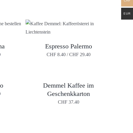
CHF
EUR
na
Espresso Palermo
DIESES
T
PRODUKT
0
CHF
8.40
/
CHF
29.40
WEIST
E
MEHRERE
EN
VARIANTEN
AUF.
DIE
go
Demmel Kaffee im
N
OPTIONEN
KÖNNEN
Geschenkkarton
0
AUF
DER
CHF
37.40
SEITE
PRODUKTSEITE
T
GEWÄHLT
WERDEN