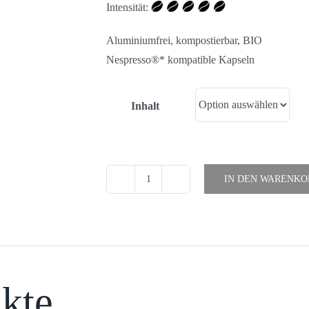
Intensität:
Aluminiumfrei, kompostierbar, BIO
Nespresso®* kompatible Kapseln
Inhalt
IN DEN WARENKO
BIO
Kaffee
Espresso
Menge
kte